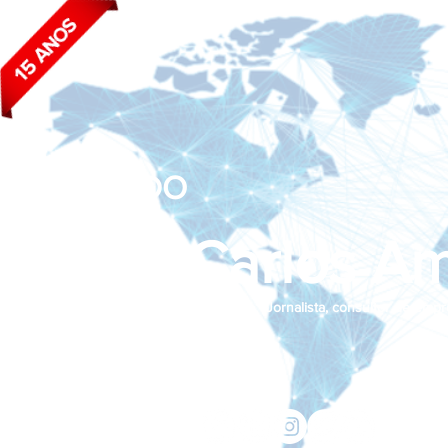
BLOG DO
João Carlos Am
Jornalista, consultor de empr
Siga nas redes sociais:
jcama