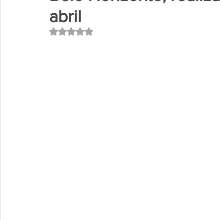
abril
Avaliado com NaN de 5 estrelas.