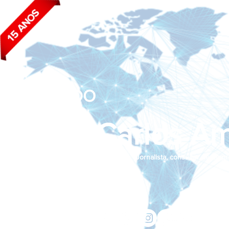
BLOG DO
João Carlos Am
Jornalista, consultor de empr
Siga nas redes sociais:
jcama