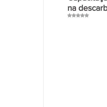
na descar
Avaliado com NaN 