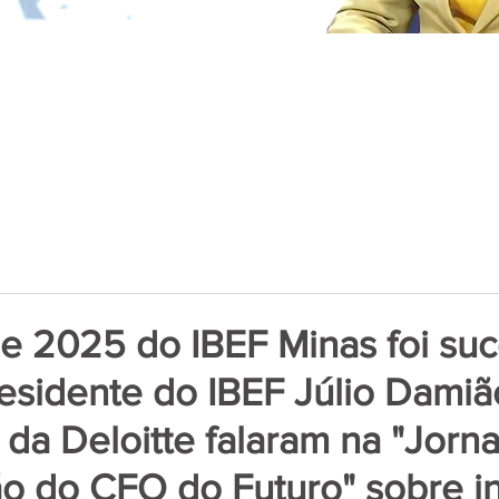
de 2025 do IBEF Minas foi suc
residente do IBEF Júlio Damiã
 da Deloitte falaram na "Jorn
o do CFO do Futuro" sobre in