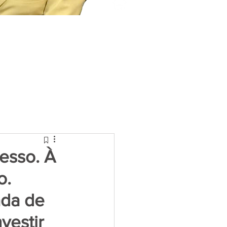
esso. À
o.
ada de
vestir