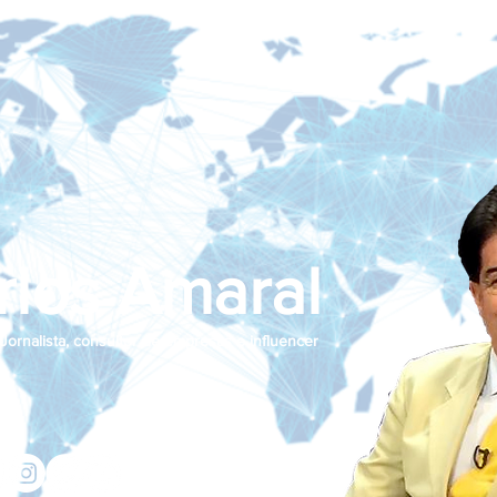
rlos Amaral
Jornalista, consultor de empresas e influencer
jcamaralnews