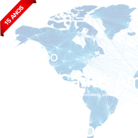
BLOG DO
João Carlos Am
Jornalista, consultor de empr
Siga nas redes sociais:
jcama