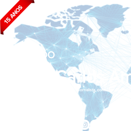
BLOG DO
João Carlos Am
Jornalista, consultor de empr
Siga nas redes sociais:
jcama