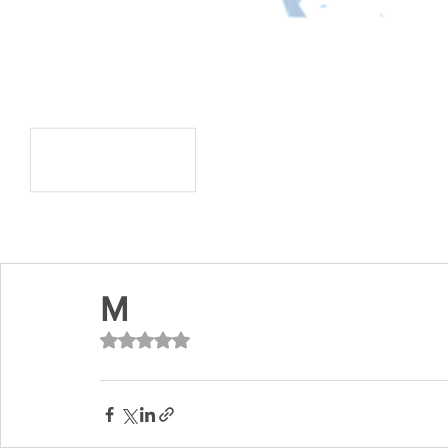
M
Avaliado com NaN de 5 estrelas.