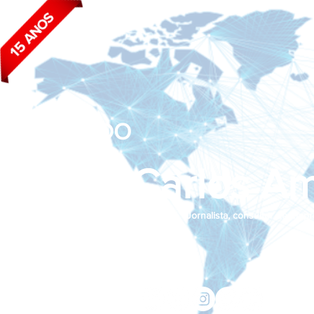
BLOG DO
João Carlos Am
Jornalista, consultor de empr
Siga nas redes sociais:
jcama