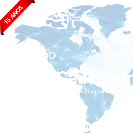
BLOG DO
João Carlos Am
Jornalista, consultor de empr
Siga nas redes sociais:
jcama