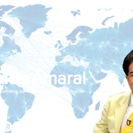
rlos Amaral
Jornalista, consultor de empresas e influencer
jcamaralnews