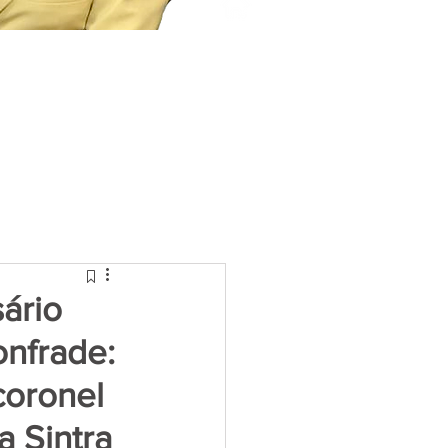
ário
onfrade:
coronel
a Sintra