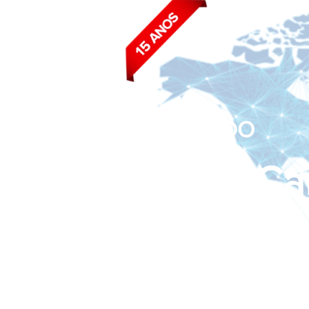
BLOG DO
João Ca
Siga nas redes sociais: