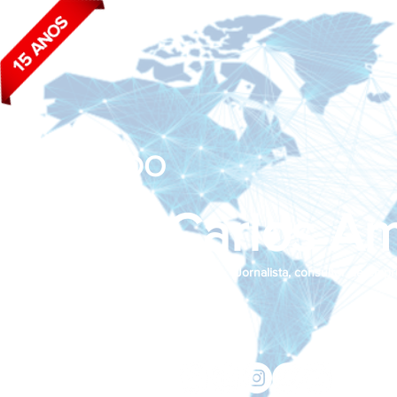
BLOG DO
João Carlos Am
Jornalista, consultor de empr
Siga nas redes sociais:
jcama