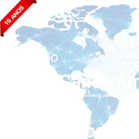
BLOG DO
João Carlos Am
Jornalista, consultor de empr
Siga nas redes sociais:
jcama