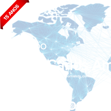
BLOG DO
João Carlos Am
Jornalista, consultor de empr
Siga nas redes sociais:
jcama