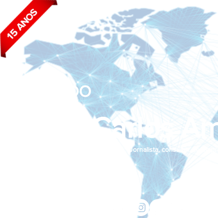
BLOG DO
João Carlos Am
Jornalista, consultor de empr
Siga nas redes sociais:
jcama