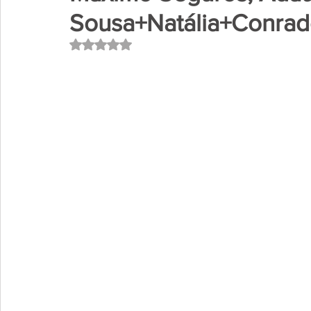
Sousa+Natália+Conrad
Avaliado com NaN de 5 estrelas.