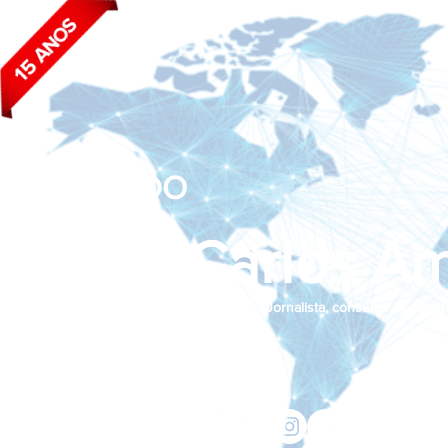
BLOG DO
João Carlos Am
Jornalista, consultor de empr
Siga nas redes sociais:
jcama