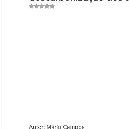
Avaliado com NaN de 5 estrelas.
Autor: Mário Campos