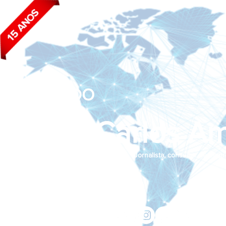
BLOG DO
João Carlos Am
Jornalista, consultor de empr
Siga nas redes sociais:
jcama