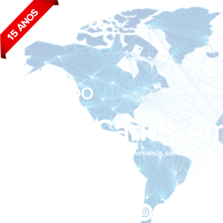
BLOG DO
João Carlos Am
Jornalista, consultor de empr
Siga nas redes sociais:
jcama