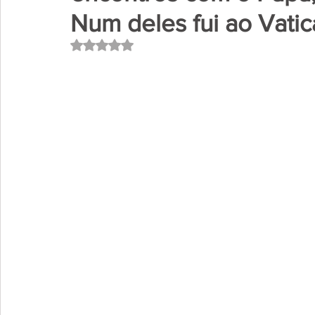
Num deles fui ao Vati
Avaliado com NaN de 5 estrelas.