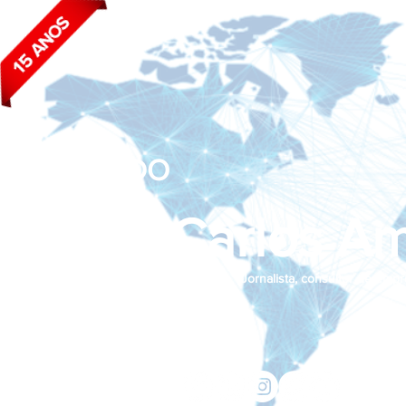
BLOG DO
João Carlos Am
Jornalista, consultor de empr
Siga nas redes sociais:
jcama