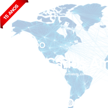
BLOG DO
João Carlos Am
Jornalista, consultor de empr
Siga nas redes sociais:
jcama