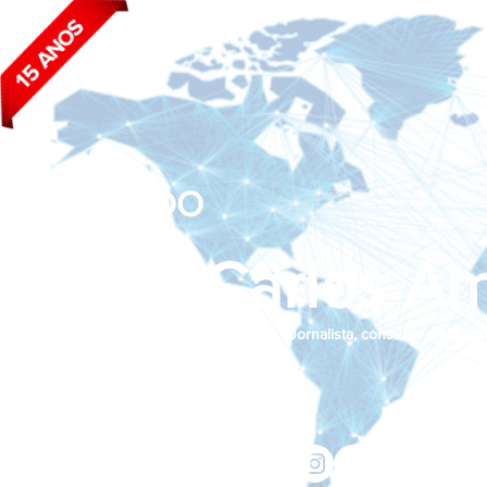
BLOG DO
João Carlos Am
Jornalista, consultor de empr
Siga nas redes sociais:
jcama