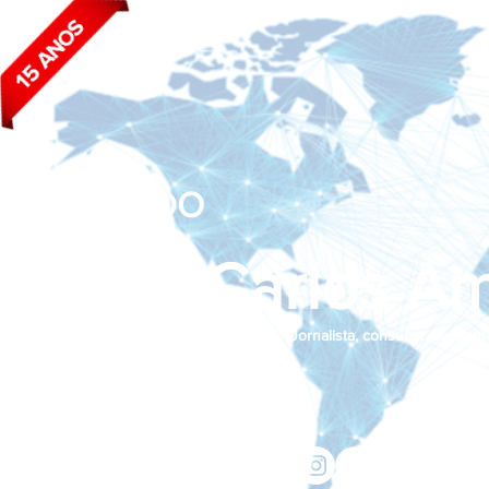
BLOG DO
João Carlos Am
Jornalista, consultor de empr
Siga nas redes sociais:
jcama