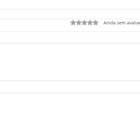
Avaliado com 0 de 5 est
Ainda sem avalia