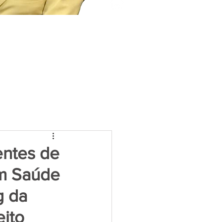
ntes de
em Saúde
g da
eito