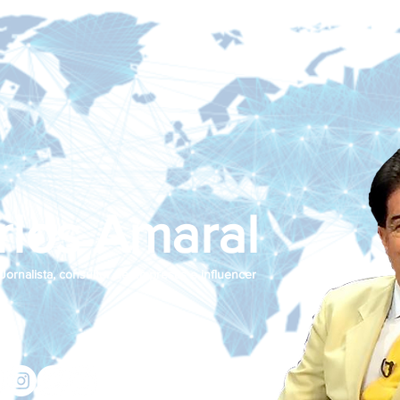
rlos Amaral
Jornalista, consultor de empresas e influencer
jcamaralnews