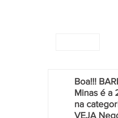
Boa!!! BA
Minas é a 
na categor
VEJA Negóc