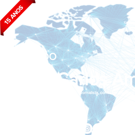
BLOG DO
João Carlos Am
Jornalista, consultor de empr
Siga nas redes sociais:
jcama