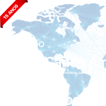
BLOG DO
João Carlos Am
Jornalista, consultor de empr
Siga nas redes sociais:
jcama