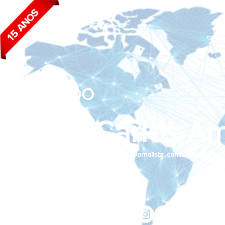
BLOG DO
João Carlos Am
Jornalista, consultor de empr
Siga nas redes sociais:
jcama