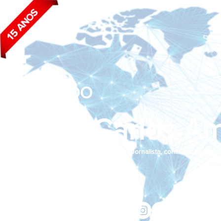
BLOG DO
João Carlos Am
Jornalista, consultor de empr
Siga nas redes sociais:
jcama