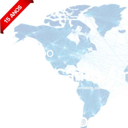
BLOG DO
João Carlos Am
Jornalista, consultor de empr
Siga nas redes sociais:
jcama