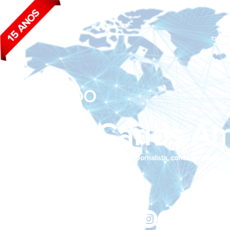
BLOG DO
João Carlos Am
Jornalista, consultor de empr
Siga nas redes sociais:
jcama