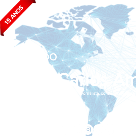
BLOG DO
João Carlos Am
Jornalista, consultor de empr
Siga nas redes sociais:
jcama