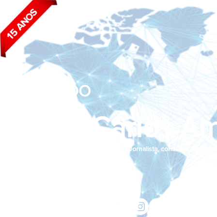
BLOG DO
João Carlos Am
Jornalista, consultor de empr
Siga nas redes sociais:
jcama