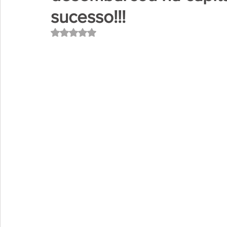
sucesso!!!
Avaliado com NaN de 5 estrelas.