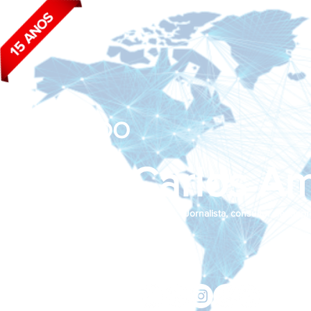
BLOG DO
João Carlos Am
Jornalista, consultor de empr
Siga nas redes sociais:
jcama