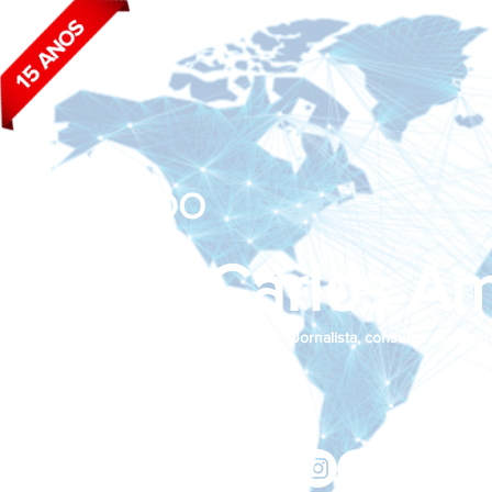
BLOG DO
João Carlos Am
Jornalista, consultor de empr
Siga nas redes sociais:
jcama