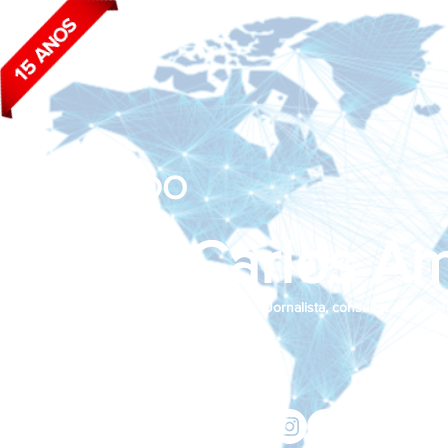
BLOG DO
João Carlos Am
Jornalista, consultor de empr
Siga nas redes sociais:
jcama