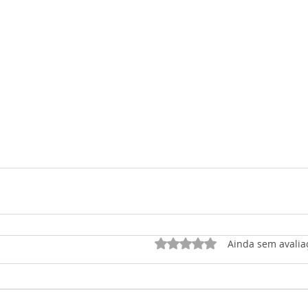
Avaliado com 0 de 5 est
Ainda sem avalia