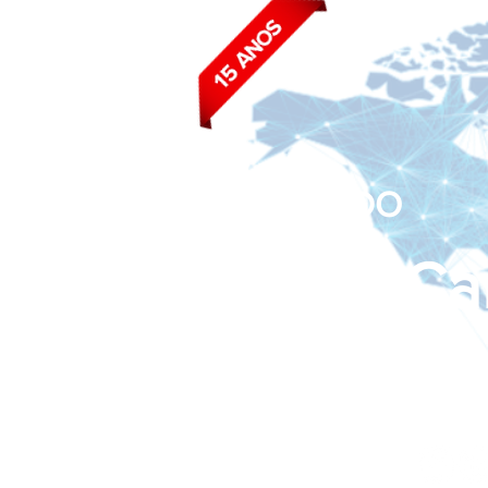
BLOG DO
João Ca
Siga nas redes sociais: