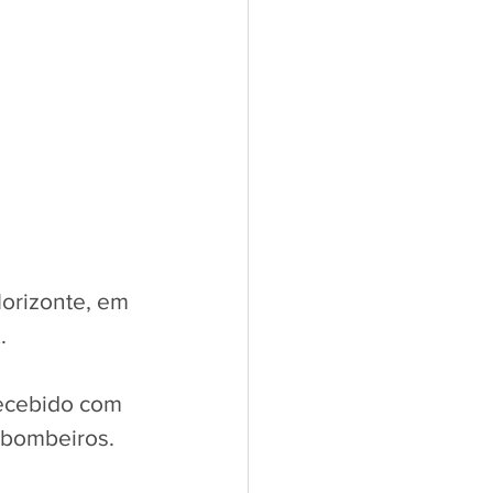
Horizonte, em 
. 
recebido com 
 bombeiros. 