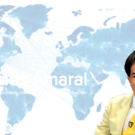
rlos Amaral
Jornalista, consultor de empresas e influencer
jcamaralnews