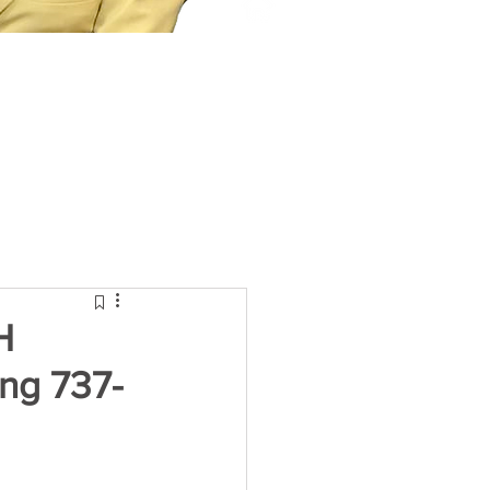
H
ng 737-