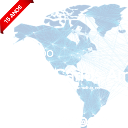
BLOG DO
João Carlos Am
Jornalista, consultor de empr
Siga nas redes sociais:
jcama