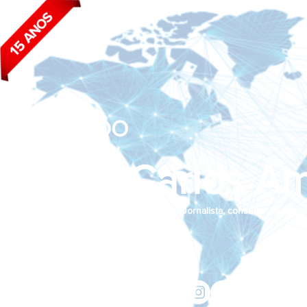
BLOG DO
João Carlos Am
Jornalista, consultor de empr
Siga nas redes sociais:
jcama