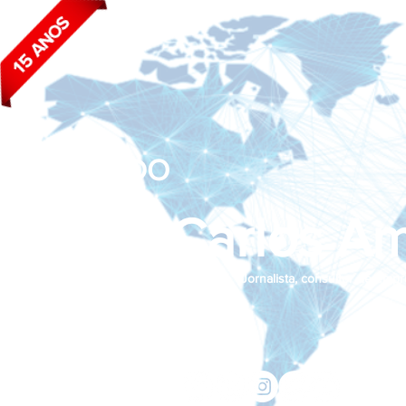
BLOG DO
João Carlos Am
Jornalista, consultor de empr
Siga nas redes sociais:
jcama