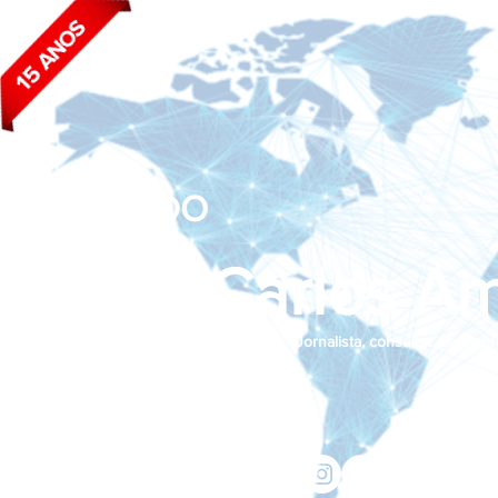
BLOG DO
João Carlos Am
Jornalista, consultor de empr
Siga nas redes sociais:
jcama