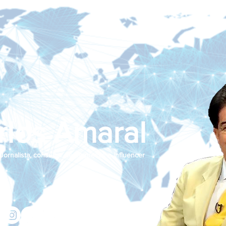
rlos Amaral
Jornalista, consultor de empresas e influencer
jcamaralnews