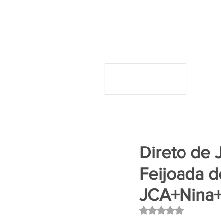
Direto de 
Feijoada 
JCA+Nina+
Avaliado com NaN 