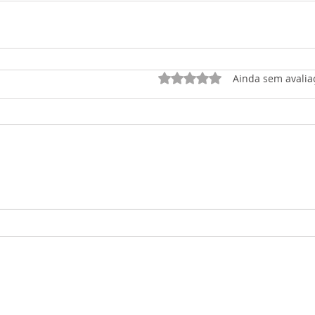
Avaliado com 0 de 5 est
Ainda sem avalia