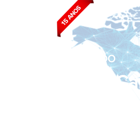
BLOG DO
João Ca
Siga nas redes sociais: