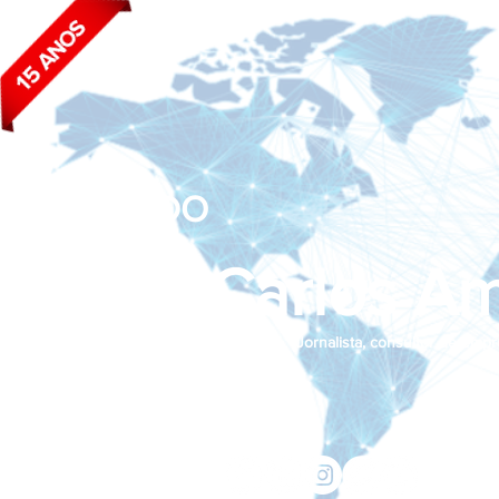
BLOG DO
João Carlos Am
Jornalista, consultor de empr
Siga nas redes sociais:
jcama