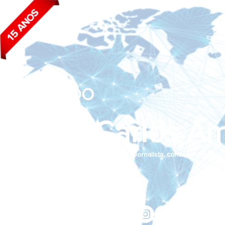
BLOG DO
João Carlos Am
Jornalista, consultor de empr
Siga nas redes sociais:
jcama