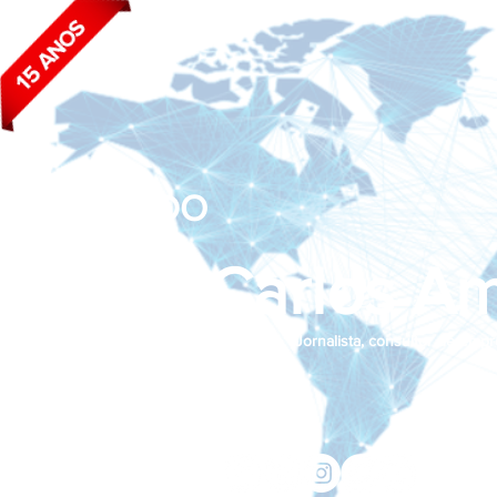
BLOG DO
João Carlos Am
Jornalista, consultor de empr
Siga nas redes sociais:
jcama