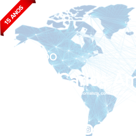
BLOG DO
João Carlos Am
Jornalista, consultor de empr
Siga nas redes sociais:
jcama