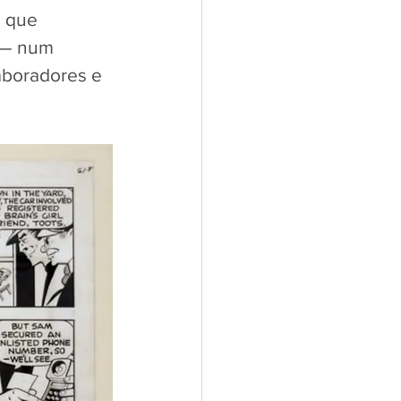
, que 
 — num 
aboradores e 