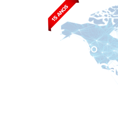
BLOG DO
João Ca
Siga nas redes sociais: