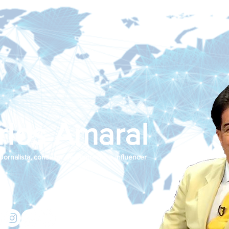
rlos Amaral
Jornalista, consultor de empresas e influencer
jcamaralnews