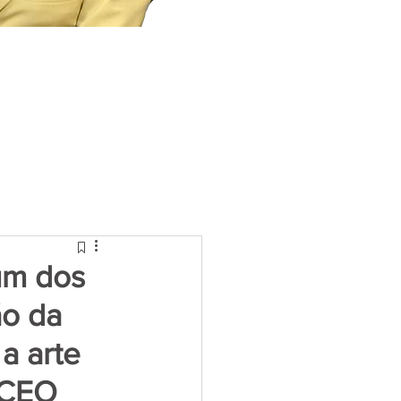
um dos
ão da
a arte
 CEO