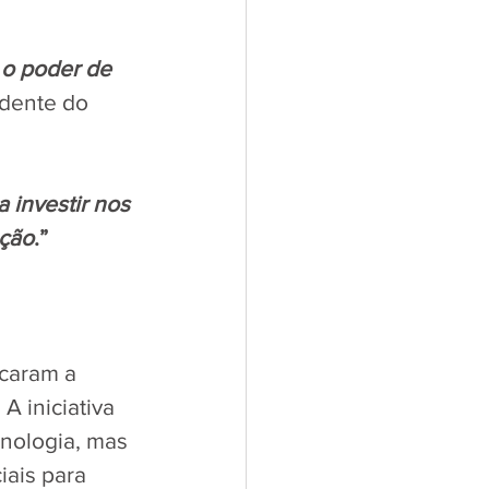
m o poder de 
idente do 
investir nos 
ação
.”
caram a 
A iniciativa 
ologia, mas 
ais para 