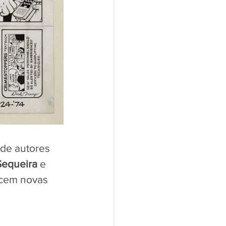
 de autores 
Sequeira
 e 
ecem novas 