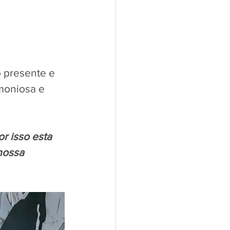
 presente e 
moniosa e 
r isso esta 
nossa 