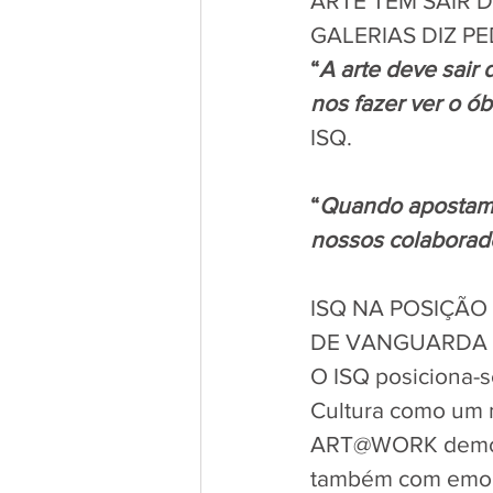
ARTE TEM SAIR D
GALERIAS DIZ P
“
A arte deve sair 
nos fazer ver o ó
ISQ. 
“
Quando apostamos
nossos colaborado
ISQ NA POSIÇÃO 
DE VANGUARDA
O ISQ posiciona-s
Cultura como um mo
ART@WORK demonst
também com emoção