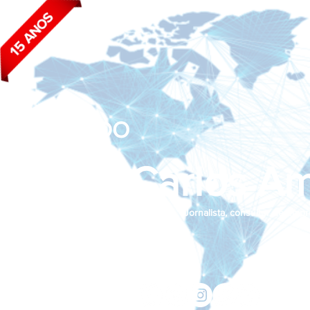
BLOG DO
João Carlos Am
Jornalista, consultor de empr
Siga nas redes sociais:
jcama