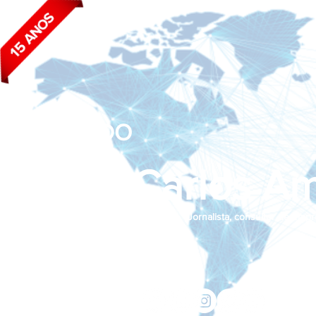
BLOG DO
João Carlos Am
Jornalista, consultor de empr
Siga nas redes sociais:
jcama