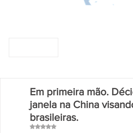
Em primeira mão. Déci
janela na China visan
brasileiras.
Avaliado com NaN de 5 estrelas.