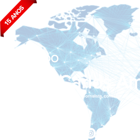
BLOG DO
João Carlos Am
Jornalista, consultor de empr
Siga nas redes sociais:
jcama