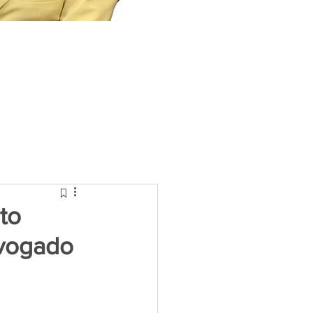
to
dvogado