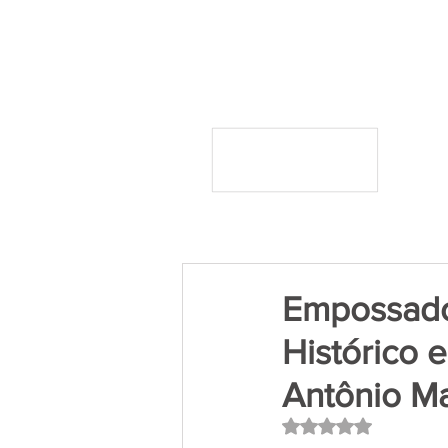
Empossado 
Histórico 
Antônio M
Avaliado com NaN 