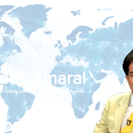
rlos Amaral
Jornalista, consultor de empresas e influencer
jcamaralnews