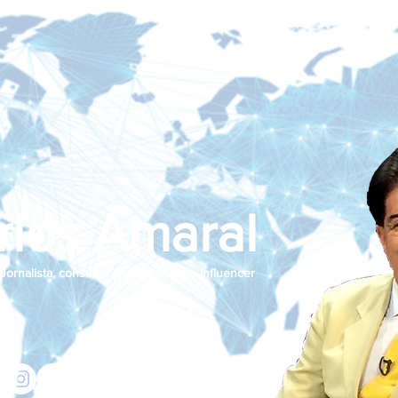
rlos Amaral
Jornalista, consultor de empresas e influencer
jcamaralnews