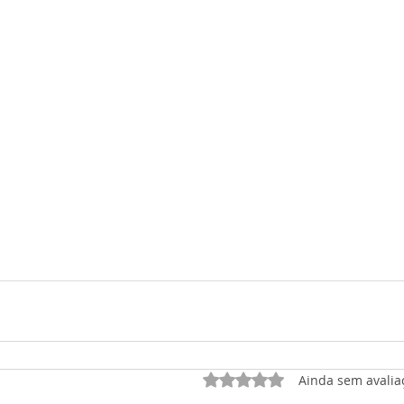
Avaliado com 0 de 5 est
Ainda sem avalia