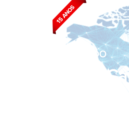
BLOG DO
João Ca
Siga nas redes sociais: