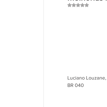
Avaliado com NaN 
Luciano Louzane, 
BR 040