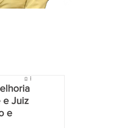
elhoria
 e Juiz
o e