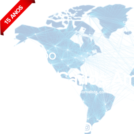
BLOG DO
João Carlos Am
Jornalista, consultor de empr
Siga nas redes sociais:
jcama