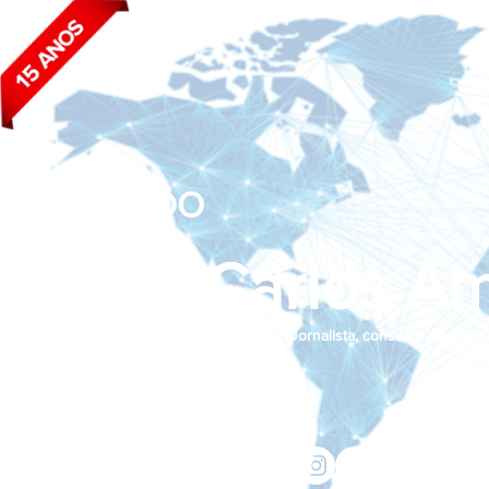
BLOG DO
João Carlos Am
Jornalista, consultor de empr
Siga nas redes sociais:
jcama