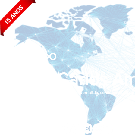
BLOG DO
João Carlos Am
Jornalista, consultor de empr
Siga nas redes sociais:
jcama